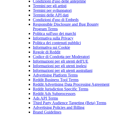
Condizioni d'uso delle anteprime
Termini per gli artisti
Termini per sviluppatori
Termini delle API dati
Condizioni d'uso di Embeds
Responsible Disclosure and Bug Bounty
Program Terms
Politica sull'uso dei marchi
Informativa sulla Privacy
Politica dei contenuti pubblici
Informativa sui Cookie
Regole di Reddit
Codice di Condotta per Moderatori
Informazioni per gli utenti dell'UE
Informazioni per gli utenti inglesi
Informazioni per gli utenti australiani
Advertising Platform Terms
Reddit Business Tool Terms
Reddit Advertising Data Processing Agreement
Reddit Jurisdiction Specific Terms
Reddit Ads Subprocessors
Ads API Terms
Third Party Audience Targeting (Beta) Terms
Advertising Policies and Billing
Brand Guidelines