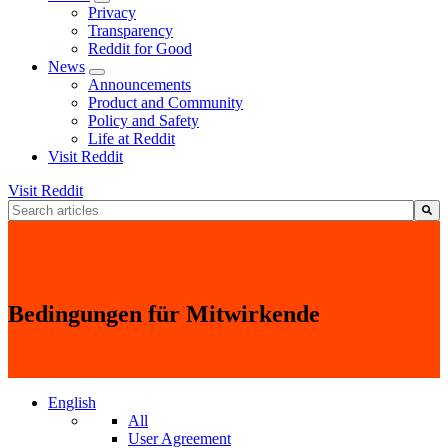
Privacy
Transparency
Reddit for Good
News
Announcements
Product and Community
Policy and Safety
Life at Reddit
Visit Reddit
Visit Reddit
Dies ist ein Suchfeld mit einer automatischen Vorschlagsfunktion.
Es gibt keine Vorschläge, da das Suchfeld leer ist.
Bedingungen für Mitwirkende
English
All
User Agreement