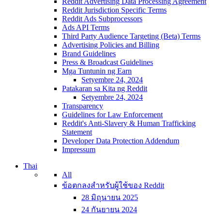
Reddit Advertising Data Processing Agreement
Reddit Jurisdiction Specific Terms
Reddit Ads Subprocessors
Ads API Terms
Third Party Audience Targeting (Beta) Terms
Advertising Policies and Billing
Brand Guidelines
Press & Broadcast Guidelines
Mga Tuntunin ng Earn
Setyembre 24, 2024
Patakaran sa Kita ng Reddit
Setyembre 24, 2024
Transparency
Guidelines for Law Enforcement
Reddit's Anti-Slavery & Human Trafficking
Statement
Developer Data Protection Addendum
Impressum
Thai
All
ข้อตกลงสำหรับผู้ใช้ของ Reddit
28 มิถุนายน 2025
24 กันยายน 2024