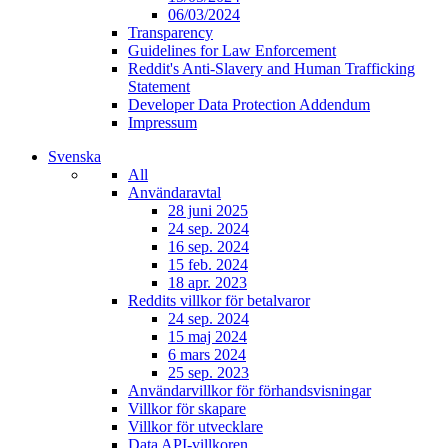
06/03/2024
Transparency
Guidelines for Law Enforcement
Reddit's Anti-Slavery and Human Trafficking
Statement
Developer Data Protection Addendum
Impressum
Svenska
All
Användaravtal
28 juni 2025
24 sep. 2024
16 sep. 2024
15 feb. 2024
18 apr. 2023
Reddits villkor för betalvaror
24 sep. 2024
15 maj 2024
6 mars 2024
25 sep. 2023
Användarvillkor för förhandsvisningar
Villkor för skapare
Villkor för utvecklare
Data API-villkoren