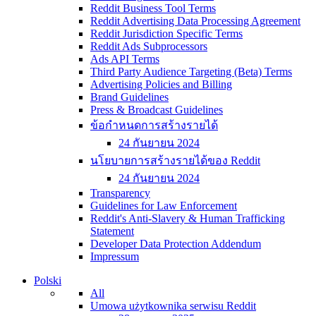
Reddit Business Tool Terms
Reddit Advertising Data Processing Agreement
Reddit Jurisdiction Specific Terms
Reddit Ads Subprocessors
Ads API Terms
Third Party Audience Targeting (Beta) Terms
Advertising Policies and Billing
Brand Guidelines
Press & Broadcast Guidelines
ข้อกำหนดการสร้างรายได้
24 กันยายน 2024
นโยบายการสร้างรายได้ของ Reddit
24 กันยายน 2024
Transparency
Guidelines for Law Enforcement
Reddit's Anti-Slavery & Human Trafficking
Statement
Developer Data Protection Addendum
Impressum
Polski
All
Umowa użytkownika serwisu Reddit