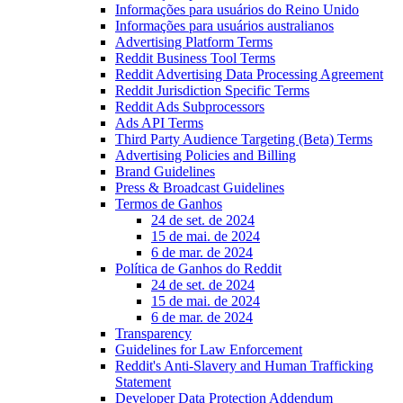
Informações para usuários do Reino Unido
Informações para usuários australianos
Advertising Platform Terms
Reddit Business Tool Terms
Reddit Advertising Data Processing Agreement
Reddit Jurisdiction Specific Terms
Reddit Ads Subprocessors
Ads API Terms
Third Party Audience Targeting (Beta) Terms
Advertising Policies and Billing
Brand Guidelines
Press & Broadcast Guidelines
Termos de Ganhos
24 de set. de 2024
15 de mai. de 2024
6 de mar. de 2024
Política de Ganhos do Reddit
24 de set. de 2024
15 de mai. de 2024
6 de mar. de 2024
Transparency
Guidelines for Law Enforcement
Reddit's Anti-Slavery and Human Trafficking
Statement
Developer Data Protection Addendum