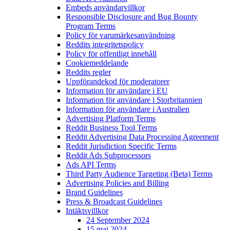
Embeds användarvillkor
Responsible Disclosure and Bug Bounty
Program Terms
Policy för varumärkesanvändning
Reddits integritetspolicy
Policy för offentligt innehåll
Cookiemeddelande
Reddits regler
Uppförandekod för moderatorer
Information för användare i EU
Information för användare i Storbritannien
Information för användare i Australien
Advertising Platform Terms
Reddit Business Tool Terms
Reddit Advertising Data Processing Agreement
Reddit Jurisdiction Specific Terms
Reddit Ads Subprocessors
Ads API Terms
Third Party Audience Targeting (Beta) Terms
Advertising Policies and Billing
Brand Guidelines
Press & Broadcast Guidelines
Intäktsvillkor
24 September 2024
15 maj 2024