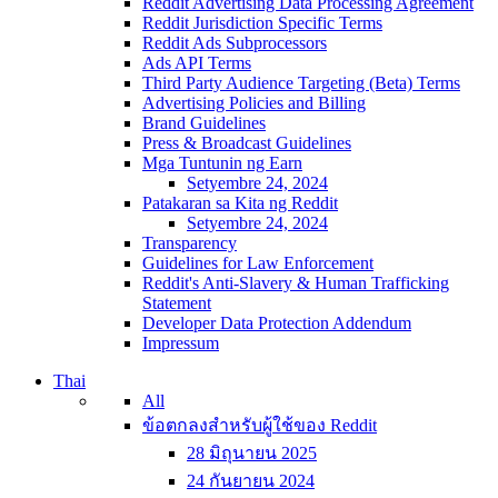
Reddit Advertising Data Processing Agreement
Reddit Jurisdiction Specific Terms
Reddit Ads Subprocessors
Ads API Terms
Third Party Audience Targeting (Beta) Terms
Advertising Policies and Billing
Brand Guidelines
Press & Broadcast Guidelines
Mga Tuntunin ng Earn
Setyembre 24, 2024
Patakaran sa Kita ng Reddit
Setyembre 24, 2024
Transparency
Guidelines for Law Enforcement
Reddit's Anti-Slavery & Human Trafficking
Statement
Developer Data Protection Addendum
Impressum
Thai
All
ข้อตกลงสำหรับผู้ใช้ของ Reddit
28 มิถุนายน 2025
24 กันยายน 2024