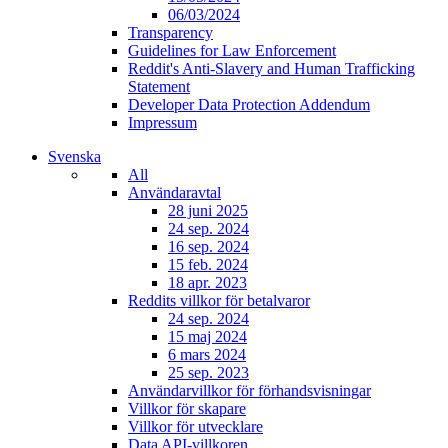
06/03/2024
Transparency
Guidelines for Law Enforcement
Reddit's Anti-Slavery and Human Trafficking
Statement
Developer Data Protection Addendum
Impressum
Svenska
All
Användaravtal
28 juni 2025
24 sep. 2024
16 sep. 2024
15 feb. 2024
18 apr. 2023
Reddits villkor för betalvaror
24 sep. 2024
15 maj 2024
6 mars 2024
25 sep. 2023
Användarvillkor för förhandsvisningar
Villkor för skapare
Villkor för utvecklare
Data API-villkoren