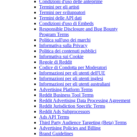
Condizioni d'uso delle anteprime
Termini per gli artisti
Termini per sviluppatori
Termini delle API dati
Condizioni d'uso di Embeds
Responsible Disclosure and Bug Bounty
Program Terms
Politica sull'uso dei marchi
Informativa sulla Privacy
Politica dei contenuti pubblici
Informativa sui Cookie
Regole di Reddit
Codice di Condotta per Moderatori
Informazioni per gli utenti dell'UE
Informazioni per gli utenti inglesi
Informazioni per gli utenti australiani
Advertising Platform Terms
Reddit Business Tool Terms
Reddit Advertising Data Processing Agreement
Reddit Jurisdiction Specific Terms
Reddit Ads Subprocessors
Ads API Terms
Third Party Audience Targeting (Beta) Terms
Advertising Policies and Billing
Brand Guidelines