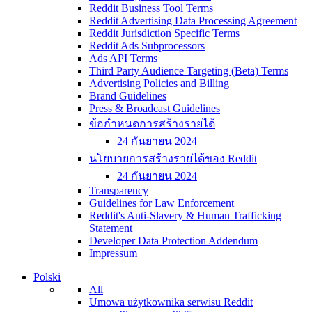
Reddit Business Tool Terms
Reddit Advertising Data Processing Agreement
Reddit Jurisdiction Specific Terms
Reddit Ads Subprocessors
Ads API Terms
Third Party Audience Targeting (Beta) Terms
Advertising Policies and Billing
Brand Guidelines
Press & Broadcast Guidelines
ข้อกำหนดการสร้างรายได้
24 กันยายน 2024
นโยบายการสร้างรายได้ของ Reddit
24 กันยายน 2024
Transparency
Guidelines for Law Enforcement
Reddit's Anti-Slavery & Human Trafficking
Statement
Developer Data Protection Addendum
Impressum
Polski
All
Umowa użytkownika serwisu Reddit