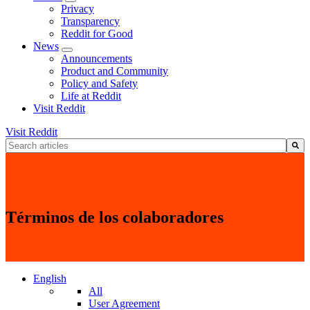
Privacy
Transparency
Reddit for Good
News
Announcements
Product and Community
Policy and Safety
Life at Reddit
Visit Reddit
Visit Reddit
Esto es un campo de búsqueda con una función de texto predictivo.
No hay sugerencias porque el campo de búsqueda está vacío.
Términos de los colaboradores
English
All
User Agreement