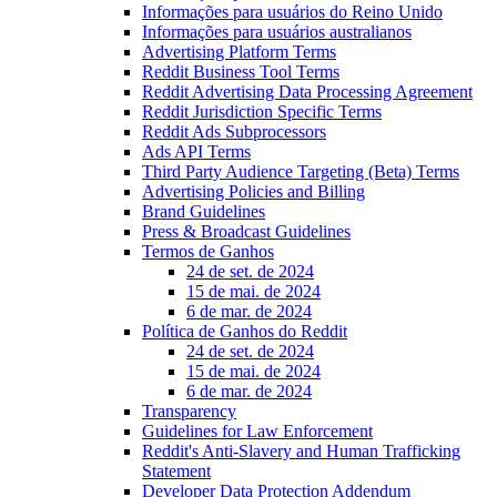
Informações para usuários do Reino Unido
Informações para usuários australianos
Advertising Platform Terms
Reddit Business Tool Terms
Reddit Advertising Data Processing Agreement
Reddit Jurisdiction Specific Terms
Reddit Ads Subprocessors
Ads API Terms
Third Party Audience Targeting (Beta) Terms
Advertising Policies and Billing
Brand Guidelines
Press & Broadcast Guidelines
Termos de Ganhos
24 de set. de 2024
15 de mai. de 2024
6 de mar. de 2024
Política de Ganhos do Reddit
24 de set. de 2024
15 de mai. de 2024
6 de mar. de 2024
Transparency
Guidelines for Law Enforcement
Reddit's Anti-Slavery and Human Trafficking
Statement
Developer Data Protection Addendum