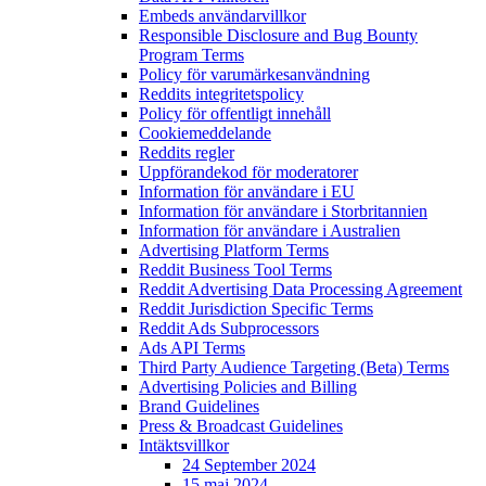
Embeds användarvillkor
Responsible Disclosure and Bug Bounty
Program Terms
Policy för varumärkesanvändning
Reddits integritetspolicy
Policy för offentligt innehåll
Cookiemeddelande
Reddits regler
Uppförandekod för moderatorer
Information för användare i EU
Information för användare i Storbritannien
Information för användare i Australien
Advertising Platform Terms
Reddit Business Tool Terms
Reddit Advertising Data Processing Agreement
Reddit Jurisdiction Specific Terms
Reddit Ads Subprocessors
Ads API Terms
Third Party Audience Targeting (Beta) Terms
Advertising Policies and Billing
Brand Guidelines
Press & Broadcast Guidelines
Intäktsvillkor
24 September 2024
15 maj 2024